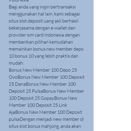
Bagi anda yang ingin bertransaksi 
menggunakan hal lain, kami sebagai 
situs slot deposit uang asli berhasil 
bekerjasama dengan e-wallet dan 
provider sim card indonesia dengan 
memberikan pilihan kemudahan 
memainkan bonus new member depo 
10 bonus 10 yang lebih praktis dan 
mudah:
Bonus New Member 100 Depo 25 
OvoBonus New Member 100 Deposit 
25 DanaBonus New Member 100 
Deposit 25 PulsaBonus New Member 
100 Deposit 25 GopayBonus New 
Member 100 Deposit 25 Link 
AjaBonus New Member 100 Deposit 
pulsaDengan menjadi new member di 
situs slot bonus mahjong, anda akan 