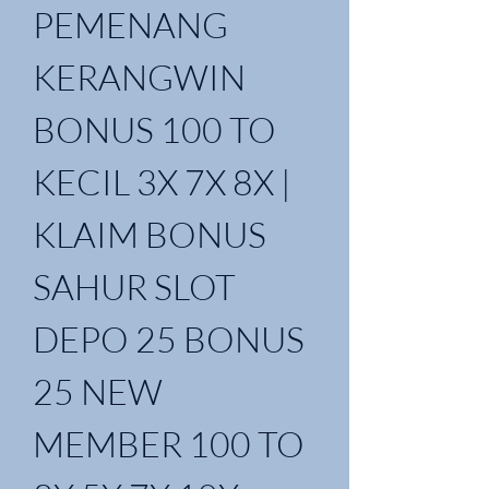
PEMENANG 
KERANGWIN 
BONUS 100 TO 
KECIL 3X 7X 8X | 
KLAIM BONUS 
SAHUR SLOT 
DEPO 25 BONUS 
25 NEW 
MEMBER 100 TO 