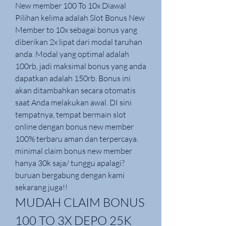
New member 100 To 10x Diawal
Pilihan kelima adalah Slot Bonus New 
Member to 10x sebagai bonus yang 
diberikan 2x lipat dari modal taruhan 
anda. Modal yang optimal adalah 
100rb, jadi maksimal bonus yang anda 
dapatkan adalah 150rb. Bonus ini 
akan ditambahkan secara otomatis 
saat Anda melakukan awal. DI sini 
tempatnya, tempat bermain slot 
online dengan bonus new member 
100% terbaru aman dan terpercaya. 
minimal claim bonus new member 
hanya 30k saja/ tunggu apalagi? 
buruan bergabung dengan kami 
sekarang juga!!
MUDAH CLAIM BONUS 
100 TO 3X DEPO 25K 