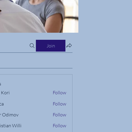
Join
s
 Kori
Follow
ca
Follow
r Odimov
Follow
istian Willi
Follow