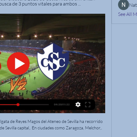
usca de 3 puntos vitales para ambos ...
Nat
See All 
en vivo: Corinthians vs Bragantino en los juegos Brasiliense. Presentamos el resultado del partido en vivo, la composición de los equipos antes del partido y …

Horario, resultado y estadísticas del Sporting Braga - CD Santa Clara | Liga Portuguesa ¡Vas a denunciar un contenido! x Denuncia sólo contenidos que incumplan nuestras Normas de uso o conducta.

En Directo: Club Atlético Osasuna - Real Sociedad de Fútbol SAD. Partido de LaLiga Santander 2019-2020. Últimas noticias, clasificación, resultados y mucho más de LaLiga Santander en Diario Sur

La Copa Libertadores 2014, denominada por motivos comerciales Copa Bridgestone Libertadores 2014, fue la quincuagésima quinta edición del torneo de clubes más importante de América del Sur, organizado por la Confederación Sudamericana de Fútbol, en la que participaron equipos de once países: Argentina, Bolivia, Brasil, Chile, Colombia, Ecuador, México, Paraguay, Perú, Uruguay y Venezuela.

UTC: José Cotrina, Emiliano Trovento (ARG), Franco Oviedo. Este segundo periodo de pases terminó ayer jueves 6 de agosto, aunque para los jugadores sujetos a TMS FIFA se cerrará mañana 8 de agosto. Durante la paralización algunos equipos también perdieron jugadores. Alexander Araujo y …

En este sistema el ciudadano puede radicar rquerimientos tales como: Consultas, Sugerencias, Quejas, Reclamos y radicar trámites en línea. Desde la comodidad de su casa u oficina, puede realizar seguimiento a sus requerimientos y recibirá, si así lo desea, notificación del estado de sus requerimientos vía e-mail.

Provincia de Alajuela. Públicas: Universidad de Costa Rica (UCR) (Alajuela - San Ramón - Grecia) Colegio Universitario de Alajuela (CUNA) (Alajuela - San Carlos) Privadas: Colegio Universitario Boston (Alajuela) Inst. Centroam. de Adm. de Empresas (INCAE) (Alajuela) Univ. Adventista de Centro América (UNADECA) (Alajuela) Universidad Central.

El Celeste de Santa Cruz visitará el Fortín de Las Morochas, estadio de Argentino de Junin, desde las 21.30, con la intención de seguir en el tren triunfal luego de las dos últimas actuaciones que terminaron en victoria, ante Ferro y Obras e intentando cerrar la primera rueda, afirmando el cambio experimentado que lo alejó del fondo de la tabla ante un equipo que tiene como precepto.

Cartaginés vs. Guanacasteca EN VIVO vía FUTV 16 ene 2024 — HOY juegan Cartaginés vs. Guanacasteca EN VIVO en el partido por la fecha 2 del Torneo Clausura 2024 de la Liga Promerica vía FUTV, ...

SBT Nordeste transmite, ao vivo, todos os detalhes do sorteio da Copa do Nordeste 2020. 2 . Mais competitiva do que nunca, Copa do Nordeste 2020 terá grupos definidos em sorteio nesta quinta (26) 3 . MC Loma x Melody: saiba tudo sobre a briga que agitou a web. 4 . Entenda como funciona o sorteio da Copa do Nordeste. 5

Final del partido, UTC Cajamarca 0, Sport Huancayo 0. Final segunda parte, UTC Cajamarca 0, Sport Huancayo 0. 93' Remate Remate parado junto al lado derecho de la portería. Jean Deza (UTC Cajamarca) remate con la derecha desde fuera del área. 92' Mario Ramírez (UTC Cajamarca) ha recibido una falta en campo contrario.

The latest media Tweets from CDP Curicó Unido (@curicounidocdp). Cuenta OFICIAL en Twitter de CDP Curicó Unido. Desde 1973 en el corazón de los curicanos. Club de la Primera División. Curicó, Chile

LEA TAMBIÉN Errores arbitrales le quitaron a Cartaginés al menos seis puntos . Los brumosos suman nueve torneos sin meterse a una segunda fase y están al borde de llegar a 10 en el Apertura 2019.

4 DIARIO OFICIAL Tomo Nº 423 Trayecto uno Tramo único, del punto número uno al punto número dos. Con rumbo Sureste, en línea quebrada, por linderos de parcelas, hasta interceptar el eje central del río Cusmapa, lugar donde se ubica el punto número dos, con una distancia aproximada de trescientos tres punto cuarenta y cinco metros.

Saiba onde Assistir o jogo de futebol Ao vivo entre Joinville X Brusque pelo Campeonato Catarinense, o jogo será às 19:00 (UTC−3), do dia 09/07/2020, e será transmitido por TV NSPORTS, . Quer sabe os jogos e hora e o canal que vai passar o seu jogo favorito? criamos um super aplicativo para android, CLIQUE AQUI E BAIXANDO O NOSSO APP.(android) (0) Comentários

Sportivo Luqueño Guarani resultado en vivo (y ver en vivo gratis video streaming en directo*) comienza el 1.3.2020. a las 23:15 horario UTC en Estadio Feliciano Caceres, Luque, Paraguay en Primera Division, Apertura - Paraguay.

CS Cartaginés 1 Vs 2 Guanacasteca EN VIVO I Campeonato YouTube YouTube 2:23:55 YouTube eLive Sports hace 1 mes hace 1 mes

El Torneo Clausura 2019 (también llamado Copa de Primera - Tigo - Visión Banco, por motivos de patrocinio comercial), denominado “Ranulfo Miranda y 100 años de la Cruz Roja Paraguaya” [1] , fue el centésimo vigésimo primer campeonato oficial de Primera División de la Asociación Paraguaya de Fútbol (APF). Comenzó el 12 de julio y finalizó el 15 de diciembre.

AD Guanacasteca CS Cartagines en Vivo [EN VIVO] Sigue el marcador AD Guanacasteca CS Cartagines en directo y resultados del partido con nuestro livescore fútbol. Partido Liga Promerica jugada el ...

Prim B Metro, Temperley vs Platense que se jugará a 09 jun 2014 - 04:13. Estadísticas, casas de apuestas, partidos anteriores, análisis de goles y mucho más.

Se va Universidad de Chile e hicimos un intercambio". Además confirmó que hay un jugador que vuelve a vestir la tricota árabe. "El que viene a Palestino es Matías Campos López y otro está en revisión". El otro jugador que podría sumarse a Palestino es Rafael Caroca, que es del gusto del cuerpo técnico de …

Definido el dia y horario Talleres vs Colon. Talleres recibe a Colón de Santa Fe y posibilidades de público visitante. La Superliga Argentina de Fútbol da a conocer la programación de la Fecha 23 de la Superliga, presentada por Quilmes Clásica. Viernes 6 de marzo 19.00 Arsenal – Aldosivi (FOX Sports Premium)…

Na tarde deste sábado, 23, pela sétima rodada do campeonato estadual, o Dorense bateu o Frei Paulistano por 2 a 0 no estádio Ariston Aze