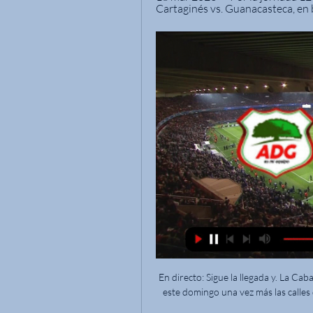
Cartaginés vs. Guanacasteca, en b
En directo: Sigue la llegada y. La Cabalgata de Reyes Magos del Ateneo de Sevilla ha recorrido este domingo una vez más las calles de Sevilla capital,. En ciudades como Zaragoza, Melchor,.

Atlético Grau reiniciará su participación con una maratónica jornada con dos rivales complicados. En la octava fecha, será ante Alianza Universidad de Huánuco, y el partido que se postergó la semana pasada de la séptima fecha ante Cienciano del Cusco. Literalmente en el papel presenta como rival favorito al equipo de Huánuco, ya que según

- Bandas En Vivos -Cumpleaños , Casamientos ,bautimos etc.. -Pantalla Guigante - Servicio de Instalacion y mantenimiento de sonido para bares , pub y discos

EN VIVO desde Jeans Factory previa Guanacasteca vs 24:47#SeNaceAzul Ojo a las palabras de Machete ¡tiró con... · #SeNaceAzul ¿Qué opina la afición brumosa? · EN VIVO desde mercado de. Cartago #premios ...Facebook · Fuerza Azul · 21 ene 2023

Consulta los datos del partido RB Leipzig vs. Mónaco en la competición Champions League 2017/2018 con comentarios en directo en AS.com (Narración)

Una de las instituciones protagonistas de esta historia fue la Inquisición, la cual fue concebida por la Iglesia Católica en el siglo XIII a fin de “convertir a los herejes y evitar que otros se extraviaran”, explica el libro Der Hexenwahn (Obsesión por cazar brujas). La Inquisición se convirtió en la policía de la Iglesia.

Cartagines vs AD Guanacasteca Marcador en vivo Cartagines vs AD Guanacasteca Marcador en vivo · Name: Cartagines vs AD Guanacasteca · Date: 2024/01/16 · Hora: 18:00:00 · Estadio: José Rafael Fello Meza ...

1.Atlético Grau * 2.Atlético Torino # 3.Sport Blondell de Talara. 4.Húsares de Junín de Tumbes.. REGIÓN 9 [CUSCO, AYACUCCHO] 1.Cienciano * 2.Salesiano de Cusco. 3.Centenario de Ayacucho. REGIÓN 10 [AREQUIPA, APURÍMAC] 1.Piérola * 2.Melgar. 3.Miguel Grau …

VER Cartaginés vs. Guanacasteca EN VIVO por la Liga 11 may 2022 — Canales de Transmisión | FUTV Canales · Canal 17 de Cabletica | TV HD · Canal 52 de Telecable | TV HD · Canal 1370 Kolbi TV Digital | TV HD ...

Cartagines vs Guanacasteca EN VIVO Liga de Costa Rica 16 ene 2024 — Cartagines vs Guanacasteca EN VIVO Liga de Costa Rica Hora y Canal de Tv. Se juega la segunda fecha de la Liga de Costa Rica. Avanza la Liga ...

Obtén el reporte del partido Colo Colo vs. Curicó Unido Temporada regular. Obtén el reporte del partido Colo Colo vs. Curicó Unido Temporada regular. Ir a la navegación < > Menu ESPN. Resultados. Has llegado a la edición de Venezuela. Quedarse en el sitio actual o ir a edición preferida. MLB; Fútbol;

As últimas do(a) Bragantino na Goal.com, incluindo notícias sobre mercado da bola, rumores, resultados, placares e entrevistas com jogadores.

El partido entre Malvín y Verdirrojo fue muy intenso y de buen goleo.. El equipo de Pando, logró acercarse en el marcador en varias oportunidades, pero el equipo dirigido por Guillermo Restano no dejaba decaer su juego. Logra la victoria por 30 a 22 y asegura su lugar en semifinales.

Guanacasteca 2 Vs 2 CS Cartagines En Vivo I Costa Rica YouTube YouTube 2:12:05 YouTube eLive Sports 21 ene 2023 21 ene 2023

¡Atlante derrota a Alebrijes! Los 'Potros' se llevan la victoria como locales. Síguenos en nuestras redes sociales:. #Alebrijes #Oaxaca #Atlante. Category Sports; Show more Show less.

Atlante pierde en su visita a Oaxaca. Cancún, 3 de febrero, (Infoqroo).-Con gol en la recta final del partido, Atlante perdió 1-0 en su visita a Alebrijes de Oaxaca en acciones de la fecha 5 de la Liga de Ascenso, que se disputó en el estadio del Instituto Tecnológico de Oaxaca.

A Brujas en tren en 1 hora desde Bruselas . La forma más común y conveniente de viajar entre Bruselas y Brujas es en tren. La preciosa ciudad belga no cuenta con aeropuerto propio, y el sistema ferroviario nacional es eficiente, puntual y económico, y las pocas opciones de autobús que hay tienen horarios poco favorables.

Los resultados 