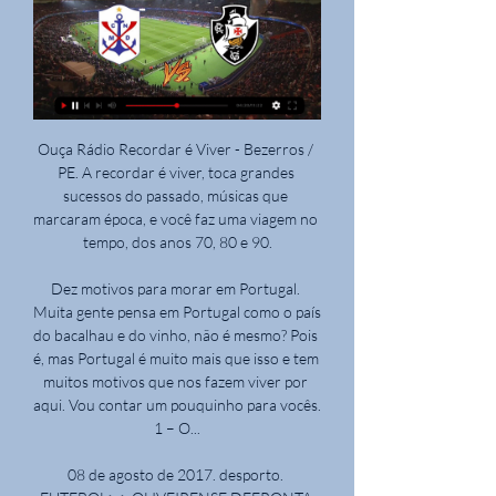
Ouça Rádio Recordar é Viver - Bezerros / PE. A recordar é viver, toca grandes sucessos do passado, músicas que marcaram época, e você faz uma viagem no tempo, dos anos 70, 80 e 90.

Dez motivos para morar em Portugal. Muita gente pensa em Portugal como o país do bacalhau e do vinho, não é mesmo? Pois é, mas Portugal é muito mais que isso e tem muitos motivos que nos fazem viver por aqui. Vou contar um pouquinho para vocês. 1 – O...

08 de agosto de 2017. desporto. FUTEBOL> > OLIVEIRENSE DEFRONTA HOJE O BENFICA B E PEDRO MIGUEL QUER OLIVEIRENSE NA MÁXIMA FORÇA “Queremos entrar no campeonato com uma vitória” A Oliveirense dá hoje o pontapé de saída na II Liga frente ao Benfica B num encontro que marca o regresso do clube de Oliveira de Azeméis a este campeonato.

Feriados Municipais de 2019 em SAO_CAETANO_DO_SUL - São Paulo. Amanhã é feriado? Hoje é feriado de que? Veja todas as informações sobre os próximos feriados.

Raul Alarcón 80º Aniversário 81 anos de Nuno Pinto da Costa 86 anos 9 de Julho 9º Aniversário do Estádio do Dragão A “Volta” ganha por José Pacheco do F C Porto A (minha) “Pele Portista” A 2ª Bota D’ Ouro de Fernando Gomes À Atenção Superior do FC Porto A Bola A Camisola de Pedroto A célebre vitória que fez apagar a Luz.

Marcílio Dias x Vasco: onde assistir e escalações do jogo há 1 dia — Pela primeira fase da competição, Cruzmaltino visita equipe catarinense, nesta terça-feira, 27; em Itajaí; saiba as principais informações.

28 de out de 2019- Explore a pasta "flamengo" de jsserigrafia, seguida por 182 pessoas no Pinterest. Veja mais ideias sobre Flamengo, Clube de regatas flamengo e Flamengo fc.

Marcílio Dias x Vasco: onde assistir ao vivo, horário há 1 dia — Nesta terça-feira (27), o Vasco da Gama vai encarar o Marcílio Dias no Gigantão das Avenidas, em Itajaí, Santa Catarina, ...

Num particular realizado na Costa do Marfim, levou a melhor a equipa da casa. Mais reputados e com mais soluções do que Angola, os 'Elefantes', vencedores da última edição da Taça das Nações Africanas, derrotaram os 'Palancas Negras' sem grande dificuldade.

O programa será transmitido ao vivo pela RTP1,. , de 19 anos, que integrou o estágio da Selecção portuguesa de sub-19, juntou-se agora aos colegas de posição Makaridze e Milton. , das circunstâncias que elevaram à doação da Câmara Municipal de Setúbal ao Vitória FC da totalidade das acções detidas pela autarquia na SAD do.

Nosso serviço de consultoria é direcionado a empresas de pequeno e médio porte, localizadas na cidade de Guarapari - ES. Oferecemos soluções empresarias nas áreas de Gestão de Pessoas, Marketing, Finanças e Organização & Processos.

Noite das Bruxas no Centro Ciência Viva de Tavira. O Mundo de Sophia. Bruno Nogueira stand-up comedy no Cine-Teatro Louletano. Portugal - Lituânia a Seleção Nacional de Futebol volta ao Algarve. 15. Festival Spoken Word - 3ª Edição Calceteiros de Letras em Faro. 16.

De volta à Série C, após chegar ao vice-campeonato da Série D do ano passado, o Treze Futebol Clube vem passando por um momento de mudanças para o início da competição. Flávio Araújo chegou para a sua segunda passagem na equipe.

Homem armado ameaça passageiros em ônibus na Ponte Rio-Niterói Durou três horas e meia o sequestro de um ônibus na Ponte Rio-Niterói. Às 9h02, o criminoso foi baleado na perna por um atirador de elite ao descer do coletivo. Às 9h18, a PM afirmou que o sequestrador estava morto. O bandido fizera 36 passageiros e […]

Com localização privilegiada, o Hotel Sheraton São Paulo conta com acessos pela Marginal do Rio Pinheiros e por importantes vias da região, como a Avenida Engenheiro Luís Carlos Berrini e a Avenida dos Bandeirantes. Apenas 6km do Aeroporto de Congonhas e a 36km do Aeroporto Internacional de Guarulhos.

Algodãozinho é uma menina que vive algures na Floresta das Estrelas Cadentes e que quase todas as noites recebe no seu velho casebre a visita de pequenas estrelas que se perdem no imenso universo e que ali vêm em busca de uma ajuda. É que Algodãozinho tem a arte única de consertar estrelas que caem nas suas loucas correrias espaciais.

Preconceitos tropicais A expressão doenças tropicais, ou exóticas, causou, e ainda causa, muita polêmica no meio científico. Várias pesquisas e artigos foram produzidos para mostrar que o termo traduzia um preconceito dos colonizadores europeus em …

Flamengo x Santos - Brasileiro Série A - Minuto a Minuto Terra. Finalização defendida junto ao lado inferior direito do gol. Bruno Henrique (Santos) finalização com o pé direito de fora da área.

Médicos têm que escolher quem vive Hospital de Bonsucesso RJ Não há profissionais de saúde para que elas entrem em funcionamento, apesar de uma decisão judicial ter determinado, em outubro de 2017, que a Secretaria de Atenção à Saúde do Ministério da …

Então um Belenenses tão fervoroso, e afinal quando toca à acção, ficamos por casa ou há outras prioridades?! Depois há aquele pessoal que acha que já fez tudo pelo Belenenses, e já não precisa de provar mais nada e ainda se acham superiores a todos aqueles que lutam pelo clube.

Assistir Barcelona x Napoli Ao Vivo 10/08/19, Barcelona e Napoli Online, Assistir Barcelona x Napoli Ao Vivo Online, Watch Barcelona x Napoli Live Stream, Assistir Barcelona x Napoli,. Venha agora mesmo assistir o melhor site de transmissões esportivas, facilidade Futebol Online 1.

O resultado da pesquisa explica por que a audiência da transmissão do Brasileirão na televisão está tão baixa e vem caindo anualmente. As emissoras acreditavam que Flamengo e Corinthians possuíam as maiores torcidas do país e priorizavam esses times. Agora, a situação deve mudar e revolucionar a transmissão de futebol na TV.

Confira aqui a programação de shows e eventos da casa de show Bossa Nova no Barra da Tijuca Rio de Janeiro e fique atualizado quando os próximos eventos acontecerão por lá.

Marcílio Dias x Vasco pela Copa do Brasil: Onde assistir há 1 dia — A bola vai rolar no gramado do Gigantão das Avenidas, em Itajaí (SC), às 21h30min, e contará com transmissão ao vivo na CBN Floripa e CBN ...

Basquetebol: Oliveirense e Ovarense iniciam disputa por lugar na final do play-off. Qui, 23/05/2019 - 07:51Oliveirense e Ovarense iniciam, esta noite, o duelo pela presença na final da Liga de Basquetebol. O arranque acontece, às 21h, em Oliveira de Azeméis, com transmissão na FPBtv.

Aqui você aprende como assistir a Paraná Clube x Atlético-MG ao vivo, online e grátis. O jogo da Copa do Brasil, será disputado dia 10/05/2017 às 21:45 hs.

141 moradias em Loulé, a partir de 13.000 euros de particulares e imobiliárias. moradias em Loulé: anúncios de particular a particular e de agências imobiliárias.

Listamos 1.844 Carros à venda para a sua busca toyota corolla xei automatico sp flex com preços a partir de R$37.890. Busque em milhares de anúncios e encontre Toyota Corolla em sé, são …

O evento ao vivo Paulistano SP U22 São José dos Campos U22 (e grátis transmissão de video em directo online) começa em 29.8.2019. às 16:00 (Hora UTC) como parte do LDB, Brazil.

Página Principal > Brasil > São Paulo, SP > Academias > Hora do Show do Timão . Hora do Show do Timão . Academias nas proximidades. Nutricionista Fernando Rocker Avenida Paulista, 326 sala 32 . Thielle Felix • Empreendedora Avenida Paulista, 575 . Elas Pedem Pra Multiplicar Av. Paulista .

Velo Clube 1 x 1 XV de Piracicaba - Nhô Quim arranca empate e Galo tem G4 ameaçado. Atibaia e Noroeste podem ultrapassar a equipe de Rio Claro e entrar na zona de classificação.. Essa partida contou com transmissão da Rádio Futebol Interior em parceira com a Rádio Educadora de Piracicaba,.

Gustavo Henrique fala em tom de despedida do Santos; zagueiro é alvo de Flamengo e Corinthians. 16 de Outubro de 2019 às 11:15. vou viver dentro de um aquário e não conseguirei sair de lá. Claro que o financeiro é importante, estou com 26 anos, tenho família, mais oito ou 10 anos de carreira e tenho que pensar no financeiro, sim.

Veja aqui a programação para São Caetano x São Paulo Saber onde encontrar a programação da transmissão de Jogo ao Vivo? É no Perspectiva Online. Você saberá a data em que ocorre, o horário de início da transmissão e em qual canal poderá assistir ao jogo. TRANSMISSÃO DO Quando? São Caetano x São Paulo – ocorre…

Gabriel Filipe está no Facebook. Participe do Facebook para se conectar com Gabriel Filipe e outros que você talvez conheça. O Facebook oferece às...

Marcílio Dias x Vasco: confira prováveis escalações e há 1 dia — O Vasco da Gama dará uma pausa no Campeonato Carioca para estrear na primeira fase da Copa do Brasil, na noite desta terça-feira.

Marcílio Dias x Vasco pela Copa do Brasil 2024 há 4 horas — Nesta terça-feira (27), o jogo Marcílio Dias x Vasco, válido pela ida da Primeira Fase da Copa do Brasil 2024, terá transmissão ao vivo.

XV de Piracicaba traz 3 reforços antes de encarar time chinês. Porém, devido às fortes chuvas que têm atingido Piracicaba nos últimos dias, o jogo foi transferido para a cidade de Atibaia, onde o time chinês realiza a sua pré. Transmissões ao vivo dos jogos dos principais times do …

Bragantino x Ponte Preta vão se enfrentar nesta terça-feira (23) e você confere todas as informações da partida aqui. O jogo vai ser válido pela 11ª rodada do Campeonato Brasileiro Série Bde 2019. A partida está marcada para iniciar às 20h30(horário de Brasília) e será realizada no Estádio Nabi Abi Chedid, que fica localizado em […]

Campinas, SP, 05 (AFI) - A Ponte Preta segue sem vencer no Estádio Moisés Lucarelli no Campeonato Paulista. Na noite desta segunda-feira, o time campineiro perdeu para o Bragantino pelo placar de 1 a 0, pela décima rodada, ligando assim o sinal de alerta para esta reta final da competição.

Criciúma esporte clube x Palmeiras: transmissão do jogo ao vivo. Compartilhe Tweet Inscreva-se. Criciúma esporte clube x Palmeiras se enfrentam na Arena Condá, em Chapecó, em partida válida pela 22ª rodada do Campeonato Brasileiro, a terceira rodada do 