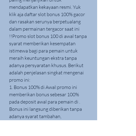
mendapatkan kekayaan resmi. Yuk 
klik aja daftar slot bonus 100% gacor 
dan rasakan serunya berpetualang 
dalam permainan tergacor saat ini 
!!Promo slot bonus 100 di awal tanpa 
syarat memberikan kesempatan 
istimewa bagi para pemain untuk 
meraih keuntungan ekstra tanpa 
adanya persyaratan khusus. Berikut 
adalah penjelasan singkat mengenai 
promo ini:
1. Bonus 100% di Awal:promo ini 
memberikan bonus sebesar 100% 
pada deposit awal para pemain di . 
Bonus ini langsung diberikan tanpa 
adanya syarat tambahan, 
memberikan tambahan nilai yang 
signifikan pada modal bermain Anda.