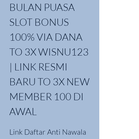
BULAN PUASA 
SLOT BONUS 
100% VIA DANA 
TO 3X WISNU123 
| LINK RESMI 
BARU TO 3X NEW 
MEMBER 100 DI 
AWAL​
Link Daftar Anti Nawala 